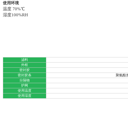
使用环境
温度 70%℃
湿度100%RH
滤料
外框
密封胶
密封胶条
聚氨酯发
分隔物
护网
使用温度
使用湿度