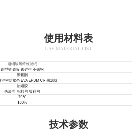
使用材料表
USE MATERIAL LIST
超细玻璃纤维滤纸
铝型材 铝板 镀锌框 不锈钢
聚氨酯
泡密封胶条 EVA EPDM CR 果冻胶
热熔胶
烤漆网 铝拉网 镀锌网
70℃
100%
技术参数