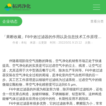
企业动态
查看分类
「果断收藏」F6中效过滤器的作用以及信息技术工作原理如何安装？
作者：
本站
来源：
云更新
时间：
2022/3/31 9:15:12
次数：
伴随着现阶段空气指数的降低，空气净化机销售市场正处于快速
提高。空气净化机的实质是可以过虑空气中的尘土、残渣，让空气过
滤，尤其适用于大中型酒店餐厅公司、除灰生产车间等。F6中效过滤
器安裝在空气净化全过程的尾端，是净化室内空气自然环境的后一
步。其工艺工作原理是以细玻纤过滤纸为过滤系统，过虑空气中的细
微烟尘颗粒物，率空气净化精密度可以达到0.5 μm。
F6中效过滤器的外观为框架剪力墙，除开细玻纤过滤纸外，还包
含一些支撑点构造，如镀锌钢板、不锈钢板材、铝型材等。这种构造
能够气体过滤器在应用全过程中的性，长期性应用不易毁坏。
F6中效过滤器有很多优势，它的过滤效率高，摩擦阻力小，常常