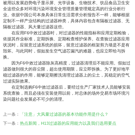
被用以发展趋势电子显示屏、光学设备、生物技术、饮品食品卫生安
全这些众多对环境污染环境安全管理质量管理规定高的行业分析行
业。依据中国公司本身具体日常生活需求分析报告不一样，能够根据
定制不一样产业结构的过滤器种类，具体内容包含有隔板过滤器、无
隔板过滤器、风大量过滤器这些。
在应用F6中效过滤器时，对过滤器的性能指标和应用定期检验，
依据其作业标准，定期拆换、定期检查维护保养。在查验过滤器应用
状况时，应留意过滤系统的损坏，留意过滤器的框架剪力墙是不是有
毁坏。与此同时，假如发生空气滤芯漏汽的难题，也应立即给与拆
换。
因为F6中效过滤器除灰高精度，过滤器清理后不能应用。假如过
滤器做到很大的容尘限，超出使用期限，应立即拆换。为了更好地平
稳过滤器的作用，能够定期擦洗清理过滤器上的尘土，其稳定的空气
过滤实际效果。
在定制选购F6中效过滤器后，要经过生产厂家技术人员能够安装
系统查验，而且必须在安装使用以前，对总体的场外交易市场环境污
染问题社会发展必不可少的清理。
上一条：
「注意」大风量过滤器的基本功能作用是什么？
下一条：
热点新闻，H13过滤器的应用能力以及我们选用要点